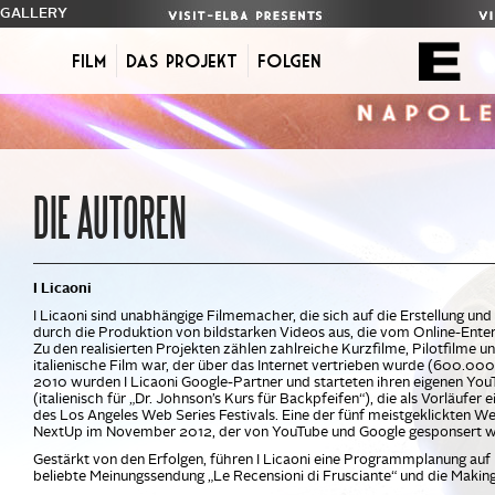
GALLERY
Film
Das Projekt
FOLGEN
DIE AUTOREN
I Licaoni
I Licaoni sind unabhängige Filmemacher, die sich auf die Erstellung und
durch die Produktion von bildstarken Videos aus, die vom Online-Enter
Zu den realisierten Projekten zählen zahlreiche Kurzfilme, Pilotfilme 
italienische Film war, der über das Internet vertrieben wurde (600.0
2010 wurden I Licaoni Google-Partner und starteten ihren eigenen You
(italienisch für „Dr. Johnson’s Kurs für Backpfeifen“), die als Vorläu
des Los Angeles Web Series Festivals. Eine der fünf meistgeklickten We
NextUp im November 2012, der von YouTube und Google gesponsert w
Gestärkt von den Erfolgen, führen I Licaoni eine Programmplanung auf ih
beliebte Meinungssendung „Le Recensioni di Frusciante“ und die Makin