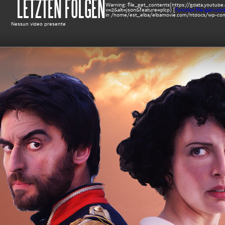
LETZTEN FOLGEN
Warning
: file_get_contents(https://gdata.yout
v=2&alt=json&feature=plcp) [
function.file-get-con
in
/home/est_elba/elbamovie.com/htdocs/wp-cont
Nessun video presente