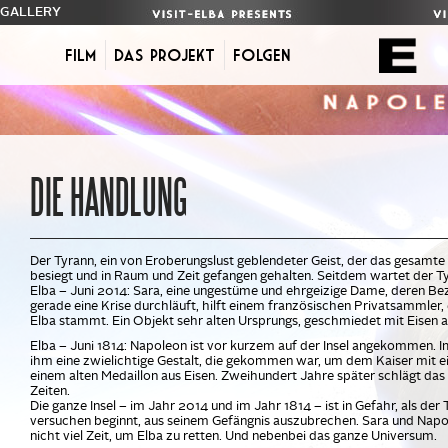
GALLERY
Film
Das Projekt
FOLGEN
DIE HANDLUNG
Der Tyrann, ein von Eroberungslust geblendeter Geist, der das gesamte
besiegt und in Raum und Zeit gefangen gehalten. Seitdem wartet der T
Elba – Juni 2014: Sara, eine ungestüme und ehrgeizige Dame, deren B
gerade eine Krise durchläuft, hilft einem französischen Privatsammler, e
Elba stammt. Ein Objekt sehr alten Ursprungs, geschmiedet mit Eisen 
Elba – Juni 1814: Napoleon ist vor kurzem auf der Insel angekommen. I
ihm eine zwielichtige Gestalt, die gekommen war, um dem Kaiser mit e
einem alten Medaillon aus Eisen. Zweihundert Jahre später schlägt da
Zeiten.
Die ganze Insel – im Jahr 2014 und im Jahr 1814 – ist in Gefahr, als de
versuchen beginnt, aus seinem Gefängnis auszubrechen. Sara und Nap
nicht viel Zeit, um Elba zu retten. Und nebenbei das ganze Universum.