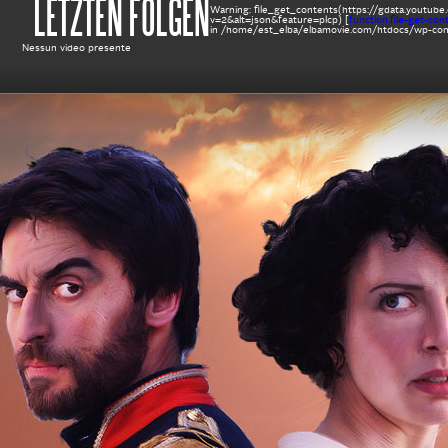
LETZTEN FOLGEN
Warning
: file_get_contents(https://gdata.yout
v=2&alt=json&feature=plcp) [
function.file-get-con
in
/home/est_elba/elbamovie.com/htdocs/wp-cont
Nessun video presente